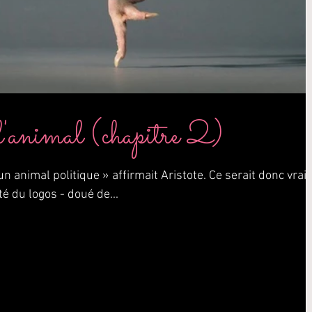
'animal (chapitre 2)
 animal politique » affirmait Aristote. Ce serait donc vrai 
 du logos - doué de...