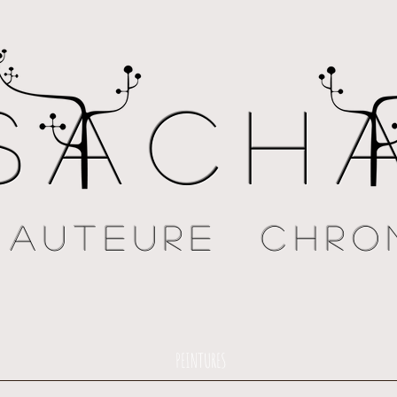
Sach
 AUTEURE chro
PEINTURES