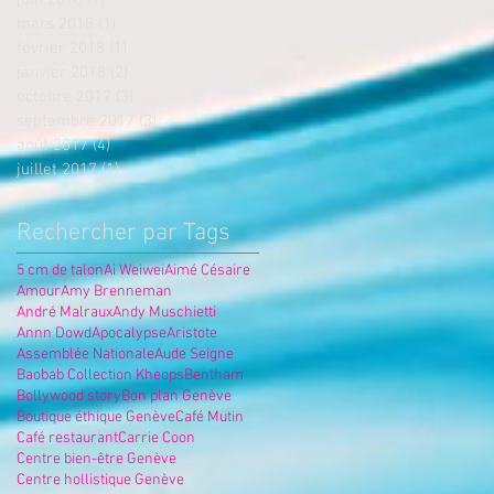
mars 2018
(1)
1 post
février 2018
(1)
1 post
janvier 2018
(2)
2 posts
octobre 2017
(3)
3 posts
septembre 2017
(3)
3 posts
août 2017
(4)
4 posts
juillet 2017
(1)
1 post
Rechercher par Tags
5 cm de talon
Ai Weiwei
Aimé Césaire
Amour
Amy Brenneman
André Malraux
Andy Muschietti
Annn Dowd
Apocalypse
Aristote
Assemblée Nationale
Aude Seigne
Baobab Collection Kheops
Bentham
Bollywood story
Bon plan Genève
Boutique éthique Genève
Café Mutin
Café restaurant
Carrie Coon
Centre bien-être Genève
Centre hollistique Genève