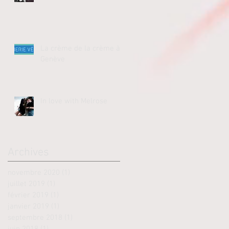
La crème de la crème à
Genève
In love with Melrose
!
Archives
novembre 2020
(1)
1 post
juillet 2019
(1)
1 post
février 2019
(1)
1 post
janvier 2019
(1)
1 post
septembre 2018
(1)
1 post
juin 2018
(1)
1 post