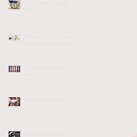
Le Café Mutin, le végé
malin
Éthique, local, écologique
@Madeline Cosmétiques
Le talon (aiguille) d'
Achille
24 heures cinq étoiles
Le cœur qui renverse