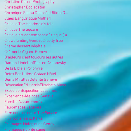
Christine Caron Photography
Christopher Ecclecston
Chronique Sacha Després Ultima Gstaad
Claes Bang
Critique Mother!
Critique The Handmaid's tale
Critique The Square
Critique art contemporain
Critique Ça
Crowdfunding Genève
Cruelty free
Crème dessert végétale
Crèmerie Végane Genève
D'ailleurs c'est toujours les autres
Damon Lindelhof
Darren Aronovsky
De la Bible à Porphyre
Detox Bar Ultima Gstaad Hôtel
Dunia Miralles
Détente Genève
Dévoration
Ed Harris
Elisabeth Moss
Exposition
Exposition Lausanne
Expérience-Melrose Genève
Famille Azzam Genève
Faux-mages véganes
Film coup de cœur The Square
Film culte
Franz Kafka
Fromages biologiques Genève
Fromages noix de cajou