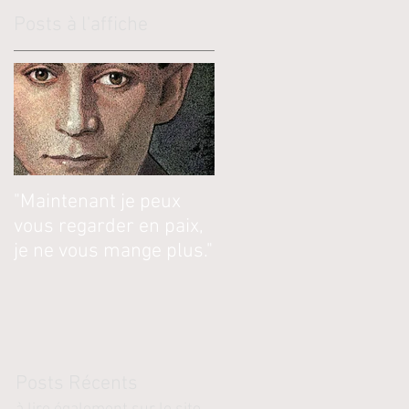
Posts à l'affiche
"Maintenant je peux
vous regarder en paix,
je ne vous mange plus."
Pos
ts Récents