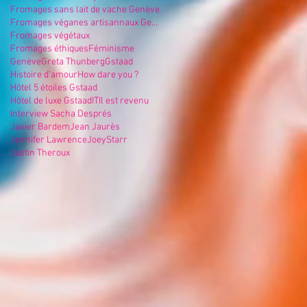
Fromages sans lait de vache Genève
Fromages véganes artisannaux Genève
Fromages végétaux
Fromages éthiques
Féminisme
Genève
Greta Thunberg
Gstaad
Histoire d'amour
How dare you ?
Hôtel 5 étoiles Gstaad
Hôtel de luxe Gstaad
IT
Il est revenu
Interview Sacha Després
Javier Bardem
Jean Jaurès
Jennifer Lawrence
JoeyStarr
Justin Theroux