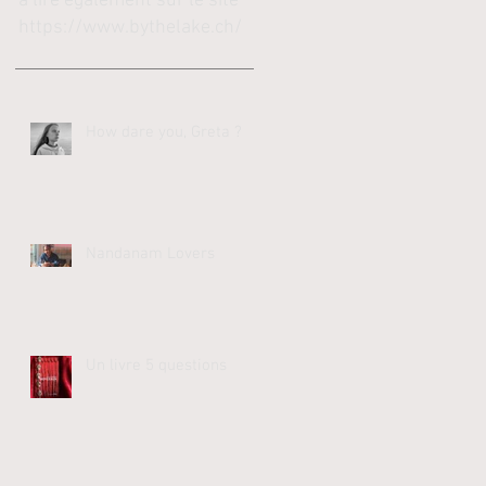
à lire également sur le site
https://www.bythelake.ch/
How dare you, Greta ?
Nandanam Lovers
Un livre 5 questions