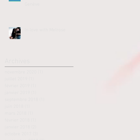
Genève
In love with Melrose
Archives
novembre 2020
(1)
1 post
juillet 2019
(1)
1 post
février 2019
(1)
1 post
janvier 2019
(1)
1 post
septembre 2018
(1)
1 post
juin 2018
(1)
1 post
mars 2018
(1)
1 post
février 2018
(1)
1 post
janvier 2018
(2)
2 posts
octobre 2017
(3)
3 posts