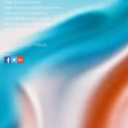
Hôtel 5 étoiles Gstaad
Hôtel de luxe Gstaad
IT
Il est revenu
Interview Sacha Després
Javier Bardem
Jean Jaurès
Jennifer Lawrence
JoeyStarr
Justin Theroux
Retrouvez-nous