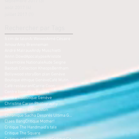
septembre 2017
(3)
3 posts
août 2017
(4)
4 posts
juillet 2017
(1)
1 post
Rechercher par Tags
5 cm de talon
Ai Weiwei
Aimé Césaire
Amour
Amy Brenneman
André Malraux
Andy Muschietti
Annn Dowd
Apocalypse
Aristote
Assemblée Nationale
Aude Seigne
Baobab Collection Kheops
Bentham
Bollywood story
Bon plan Genève
Boutique éthique Genève
Café Mutin
Café restaurant
Carrie Coon
Centre bien-être Genève
Centre hollistique Genève
Christine Caron Photography
Christopher Ecclecston
Chronique Sacha Després Ultima Gstaad
Claes Bang
Critique Mother!
Critique The Handmaid's tale
Critique The Square