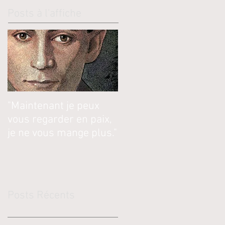
Posts à l'affiche
"Maintenant je peux
vous regarder en paix,
je ne vous mange plus."
Posts Récents