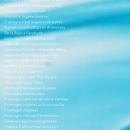
Critique art contemporain
Critique Ça
Crowdfunding Genève
Cruelty free
Crème dessert végétale
Crèmerie Végane Genève
D'ailleurs c'est toujours les autres
Damon Lindelhof
Darren Aronovsky
De la Bible à Porphyre
Detox Bar Ultima Gstaad Hôtel
Dunia Miralles
Détente Genève
Dévoration
Ed Harris
Elisabeth Moss
Exposition
Exposition Lausanne
Expérience-Melrose Genève
Famille Azzam Genève
Faux-mages véganes
Film coup de cœur The Square
Film culte
Franz Kafka
Fromages biologiques Genève
Fromages noix de cajou
Fromages sans lait de vache Genève
Fromages véganes artisannaux Genève
Fromages végétaux
Fromages éthiques
Féminisme
Genève
Greta Thunberg
Gstaad
Histoire d'amour
How dare you ?