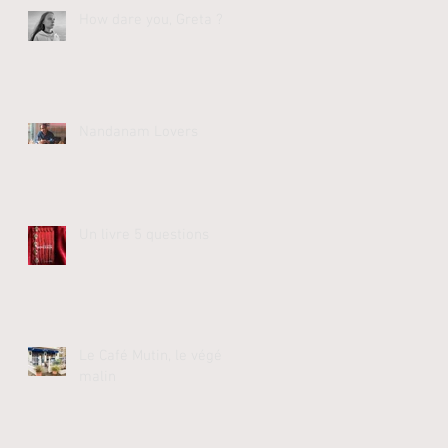
How dare you, Greta ?
Nandanam Lovers
Un livre 5 questions
Le Café Mutin, le végé
malin