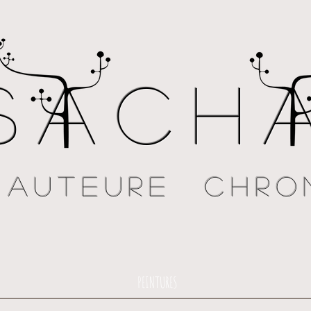
Sach
 AUTEURE chro
PEINTURES