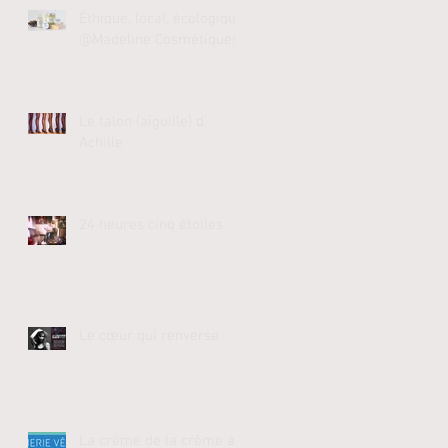
Éthique, local, écologique
@Madeline Cosmétiques
Le talon (aiguille) d'
Achille
24 heures cinq étoiles
Le cœur qui renverse
La crème de la crème à