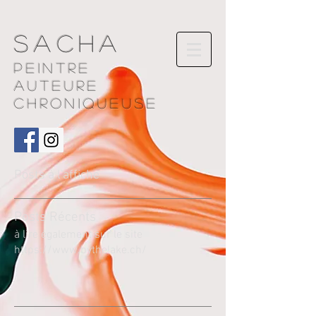
Sacha
Peintre
AUTEURE
chroniqueuse
Posts à l'affiche
Pos
ts Récents
à lire également sur le site
https://www.bythelake.ch/