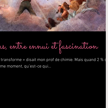
, entre ennui et fascination
se transforme » disait mon prof de chimie. Mais quand 2 % d
me moment, qu’est-ce qui...