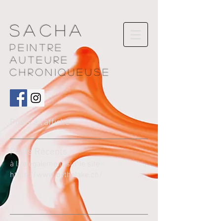
Sacha
Peintre
AUTEURE
chroniqueuse
Posts à l'affiche
Pos
ts Récents
à lire également sur le site
https://www.bythelake.ch/