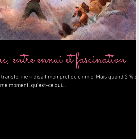
, entre ennui et fascination
se transforme » disait mon prof de chimie. Mais quand 2 % d
me moment, qu’est-ce qui...