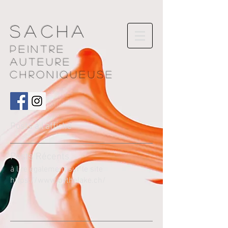
Sacha
Peintre
AUTEURE
chroniqueuse
Posts à l'affiche
Pos
ts Récents
à lire également sur le site
https://www.bythelake.ch/