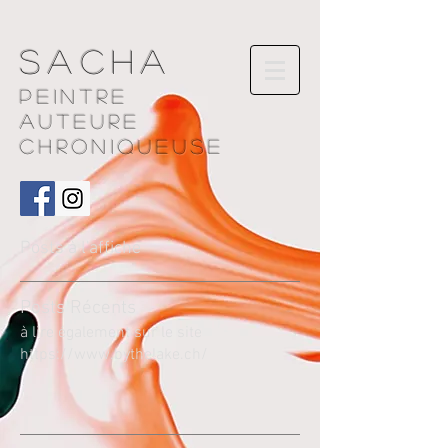
Sacha
Peintre
AUTEURE
chroniqueuse
Posts à l'affiche
Pos
ts Récents
à lire également sur le site
https://www.bythelake.ch/