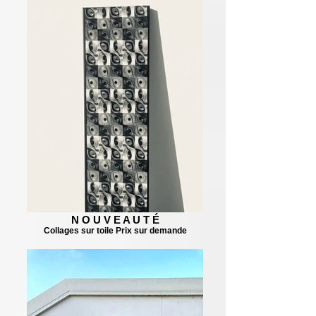
N O U V E A U T É
Collages sur toile Prix sur demande