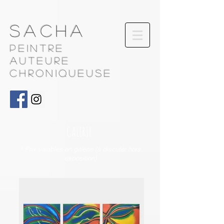
Sacha
Peintre
AUTEURE
chroniqueuse
GALERIE
*
Prix valables en galerie (à discuter hors
exposition)