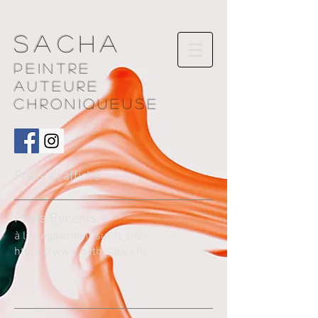
Sacha
Peintre
AUTEURE
chroniqueuse
Posts à l'affiche
Pos
ts Récents
à lire également sur le site
https://www.bythelake.ch/