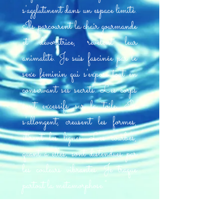
s'agglutinent dans un espace limité.
Ils parcourent la chair gourmande
et dévoratrice, révèlent leur
animalité. Je suis fascinée par le
sexe féminin qui s'expose tout en
conservant ses secrets. Les corps
sont excessifs sur la toile. Ils
s'allongent, creusent les formes,
étirent les lignes. Les courbes,
quant à elles, sont distendues par
les couleurs vibrantes.
Je traque
partout la métamorphose."