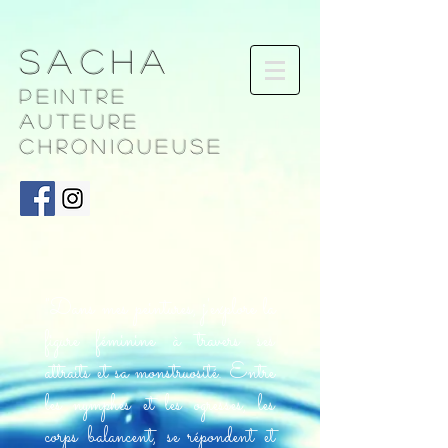
Sacha
Peintre
AUTEURE
chroniqueuse
"Dans mes peintures, j'explore la
figure féminine à travers ses
attraits et sa monstruosité. Entre
les nymphes et les ogresses, les
corps balancent, se répondent et