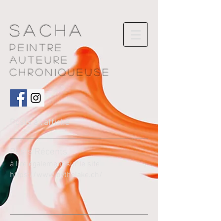
Sacha
Peintre
AUTEURE
chroniqueuse
Posts à l'affiche
Pos
ts Récents
à lire également sur le site
https://www.bythelake.ch/