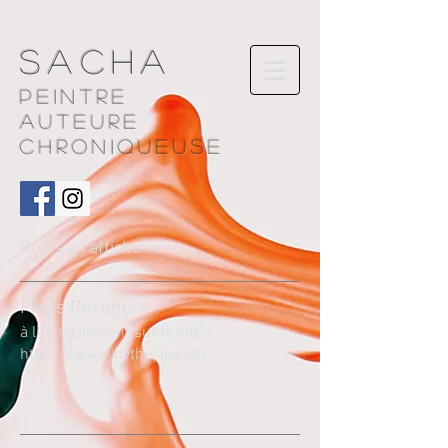
Sacha
Peintre
AUTEURE
chroniqueuse
Posts à l'affiche
Pos
ts Récents
à lire également sur le site
https://www.bythelake.ch/