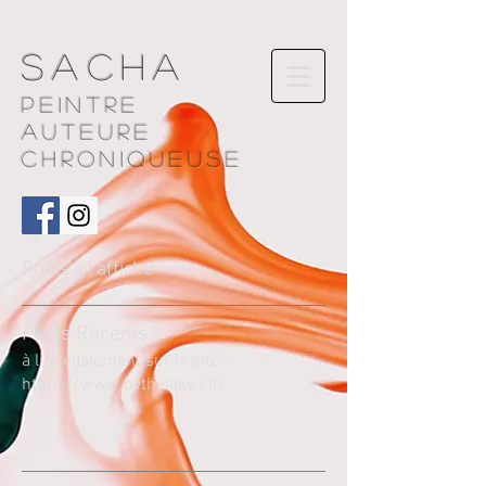
Sacha
Peintre
AUTEURE
chroniqueuse
Posts à l'affiche
Pos
ts Récents
à lire également sur le site
https://www.bythelake.ch/