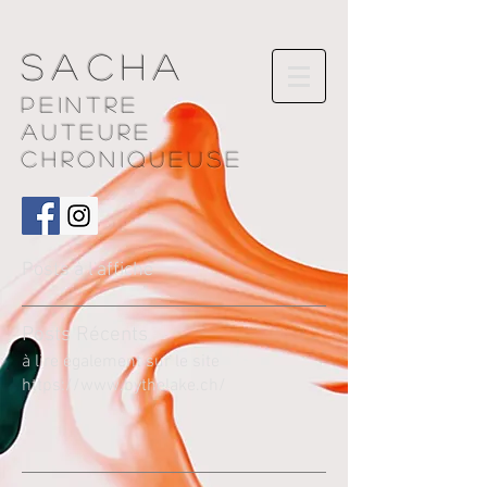
Sacha
Peintre
AUTEURE
chroniqueuse
Posts à l'affiche
Pos
ts Récents
à lire également sur le site
https://www.bythelake.ch/