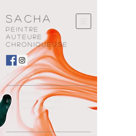
Sacha
Peintre
AUTEURE
chroniqueuse
Posts à l'affiche
Pos
ts Récents
à lire également sur le site
https://www.bythelake.ch/