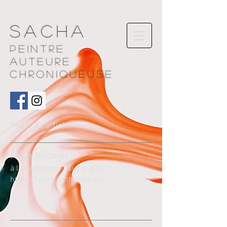
Sacha
Peintre
AUTEURE
chroniqueuse
Posts à l'affiche
Pos
ts Récents
à lire également sur le site
https://www.bythelake.ch/