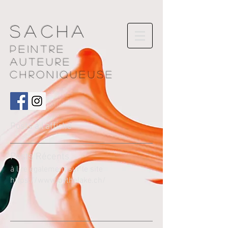
Sacha
Peintre
AUTEURE
chroniqueuse
Posts à l'affiche
Pos
ts Récents
à lire également sur le site
https://www.bythelake.ch/