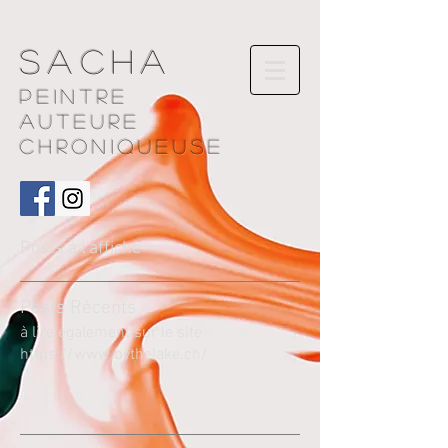
Sacha
Peintre
AUTEURE
chroniqueuse
Posts à l'affiche
Pos
ts Récents
à lire également sur le site
https://www.bythelake.ch/