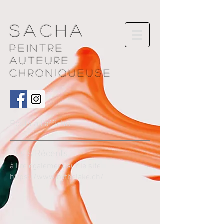
Sacha
Peintre
AUTEURE
chroniqueuse
Posts à l'affiche
Pos
ts Récents
à lire également sur le site
https://www.bythelake.ch/