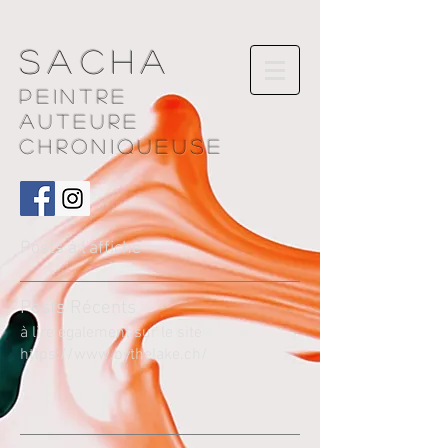
Sacha
Peintre
AUTEURE
chroniqueuse
Posts à l'affiche
Pos
ts Récents
à lire également sur le site
https://www.bythelake.ch/