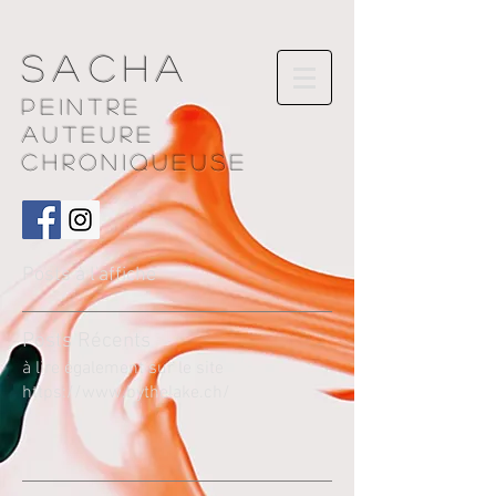
Sacha
Peintre
AUTEURE
chroniqueuse
Posts à l'affiche
Pos
ts Récents
à lire également sur le site
https://www.bythelake.ch/