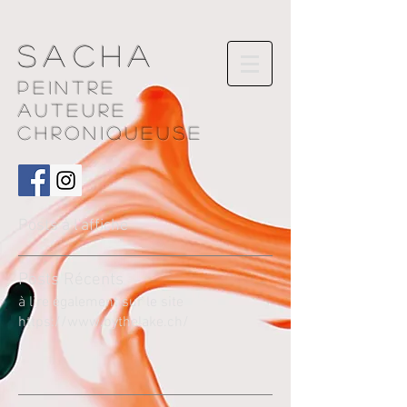
Sacha
Peintre
AUTEURE
chroniqueuse
Posts à l'affiche
Pos
ts Récents
à lire également sur le site
https://www.bythelake.ch/