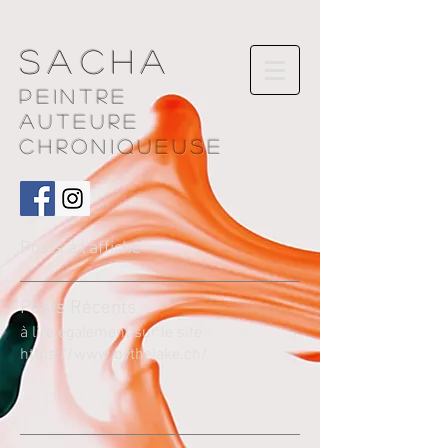
Sacha
Peintre
AUTEURE
chroniqueuse
Posts à l'affiche
Pos
ts Récents
à lire également sur le site
https://www.bythelake.ch/