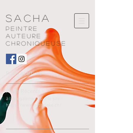
Sacha
Peintre
AUTEURE
chroniqueuse
Posts à l'affiche
Pos
ts Récents
à lire également sur le site
https://www.bythelake.ch/